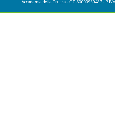
Accademia della Crusca
- C.F. 80000950487 - P.IV