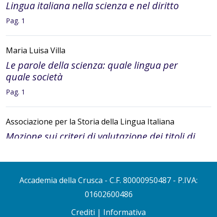
Lingua italiana nella scienza e nel diritto
Pag. 1
Maria Luisa Villa
Le parole della scienza: quale lingua per
quale società
Pag. 1
Associazione per la Storia della Lingua Italiana
Mozione sui criteri di valutazione dei titoli di
ricerca in italiano e in altre lingue
Pag. 3
Accademia della Crusca
- C.F. 80000950487 - P.IVA:
Bice Mortara Garavelli
01602600486
La lingua delle Costituzioni italiane 1848-2011
Crediti
|
Informativa