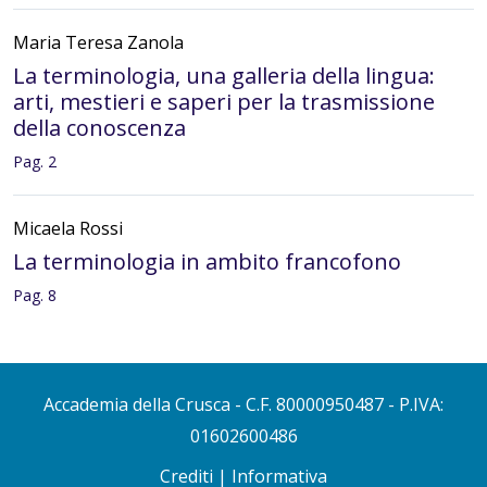
Maria Teresa Zanola
La terminologia, una galleria della lingua:
arti, mestieri e saperi per la trasmissione
della conoscenza
Pag. 2
Micaela Rossi
La terminologia in ambito francofono
Pag. 8
Paola Cotticelli Kurras
La terminologia in ambito tedesco e
Accademia della Crusca
- C.F. 80000950487 - P.IVA:
germanofono
01602600486
Pag. 12
Crediti
|
Informativa