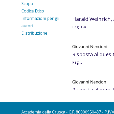
Scopo
Codice Etico
Informazioni per gli
Harald Weinrich,
autori
Pag. 1-4
Distribuzione
Giovanni Nencioni
Risposta al quesit
Pag. 5
Giovanni Nencion
Risposta al quesi
formato con l’av
Pag. 5-6
Accademia della Crusca
- C.F. 80000950487 - P.IV