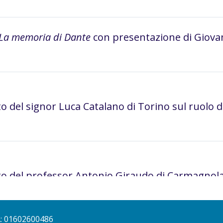
La memoria di Dante
con presentazione di Giova
o del signor Luca Catalano di Torino sul ruolo de
to del professor Antonio Giraudo di Carmagnola 
verbio
estremamente
A: 01602600486