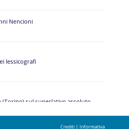
nni Nencioni
i lessicografi
(Torino) sul superlativo assoluto
Crediti
|
Informativa