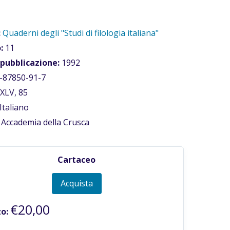
:
Quaderni degli "Studi di filologia italiana"
:
11
 pubblicazione:
1992
-87850-91-7
XLV, 85
Italiano
Accademia della Crusca
Cartaceo
Acquista
€20,00
o: