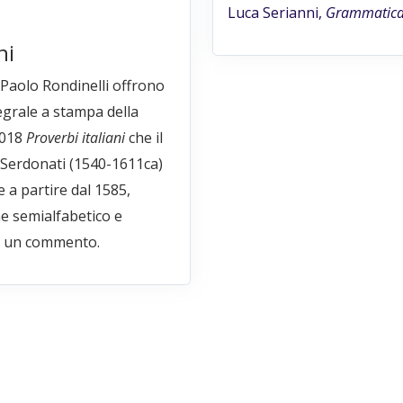
Luca Serianni,
Grammatica 
ni
a Paolo Rondinelli offrono
egrale a stampa della
.018
Proverbi italiani
che il
 Serdonati (1540-1611ca)
e a partire dal 1585,
e semialfabetico e
 un commento.