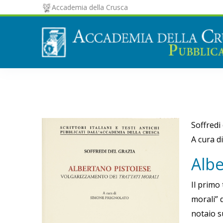
Accademia della Crusca
Soffredi
A cura d
sa
Albe
Il primo
morali” 
notaio s